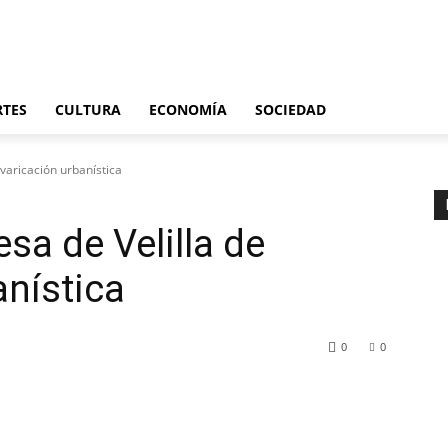
Últimas noticias
España
Internacional
Deportes
Cultura
Economía
S
RTES
CULTURA
ECONOMÍA
SOCIEDAD
evaricación urbanística
esa de Velilla de
anística
0
0