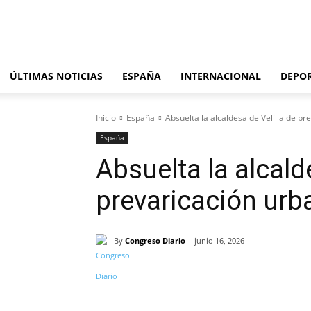
viernes, agosto 7, 2026
ÚLTIMAS NOTICIAS
ESPAÑA
INTERNACIONAL
DEPO
Inicio
España
Absuelta la alcaldesa de Velilla de pr
España
Absuelta la alcald
prevaricación urb
By
Congreso Diario
junio 16, 2026
Cuota