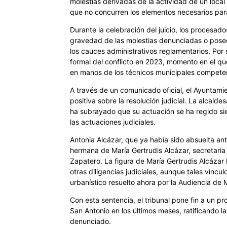
molestias derivadas de la actividad de un loca
que no concurren los elementos necesarios para 
Durante la celebración del juicio, los procesad
gravedad de las molestias denunciadas o poseer
los cauces administrativos reglamentarios. Por
formal del conflicto en 2023, momento en el qu
en manos de los técnicos municipales compete
A través de un comunicado oficial, el Ayuntami
positiva sobre la resolución judicial. La alcalde
ha subrayado que su actuación se ha regido sie
las actuaciones judiciales.
Antonia Alcázar, que ya había sido absuelta an
hermana de María Gertrudis Alcázar, secretaria
Zapatero. La figura de María Gertrudis Alcázar
otras diligencias judiciales, aunque tales víncu
urbanístico resuelto ahora por la Audiencia de 
Con esta sentencia, el tribunal pone fin a un p
San Antonio en los últimos meses, ratificando la
denunciado.