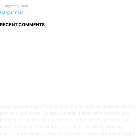
agosto 8, 2026
Cargar más
RECENT COMMENTS
Sobre nosotros
Congreso Diario es tu fuente confiable de noticias, entretenimiento,
política y actualidad. Somos un medio digital comprometido con
informar de manera clara, oportuna y veraz sobre los temas que
impactan a nuestra sociedad.Te traemos las últimas noticias,
análisis, entrevistas y videos directamente desde el corazón de los