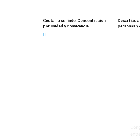
Ceuta no se rinde: Concentración
Desarticula
por unidad y convivencia
personas y 
Sob
Cong
entr