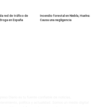
da red de tráfico de
Incendio forestal en Niebla, Huelva:
droga en España
Causa una negligencia
re nosotros
S
reso Diario es tu fuente confiable de noticias,
etenimiento, política y actualidad. Somos un medio digital