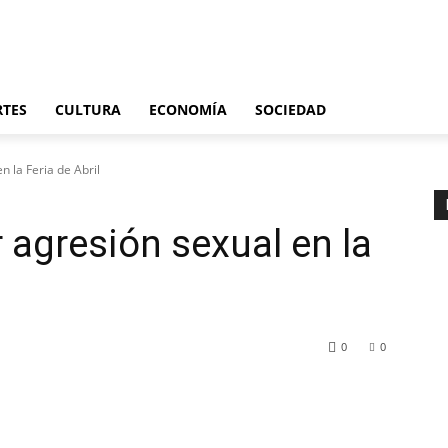
Últimas noticias
España
Internacional
Deportes
Cultura
Economía
S
RTES
CULTURA
ECONOMÍA
SOCIEDAD
 la Feria de Abril
 agresión sexual en la
0
0