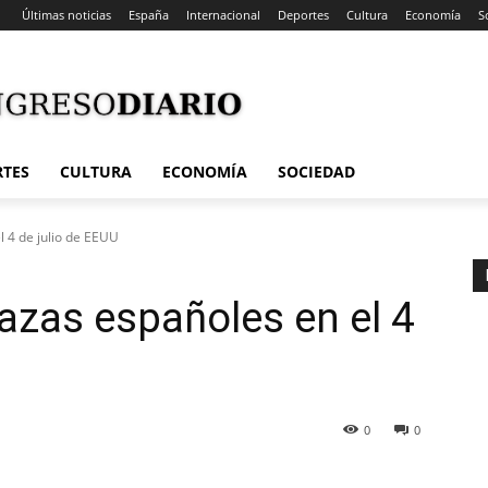
Últimas noticias
España
Internacional
Deportes
Cultura
Economía
S
RTES
CULTURA
ECONOMÍA
SOCIEDAD
l 4 de julio de EEUU
 Cazas españoles en el 4
0
0