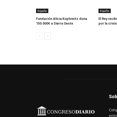
España
España
Fundación Alicia Koplowitz dona
El Rey recib
150.000€ a Sierra Oeste
por la crisi
Sob
Cong
entr