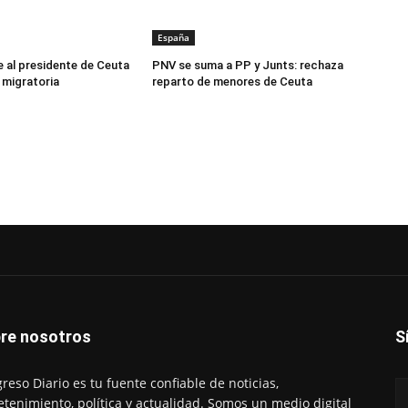
España
e al presidente de Ceuta
PNV se suma a PP y Junts: rechaza
s migratoria
reparto de menores de Ceuta
re nosotros
S
reso Diario es tu fuente confiable de noticias,
etenimiento, política y actualidad. Somos un medio digital