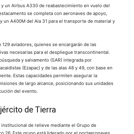
a y un Airbus A330 de reabastecimiento en vuelo del
 destacamento se completa con aeronaves de apoyo,
un A400M del Ala 31 para el transporte de material y
de 129 aviadores, quienes se encargarán de las
tivas necesarias para el despliegue transcontinental.
búsqueda y salvamento (SAR) integrada por
caidistas (Ezapac) y de las alas 48 y 49, con base en
mente. Estas capacidades permiten asegurar la
misiones de largo alcance, posicionando sus unidades
ecución del evento.
jército de Tierra
institucional de relieve mediante el Grupo de
o 26. Este grupo está liderado por el portaeronaves