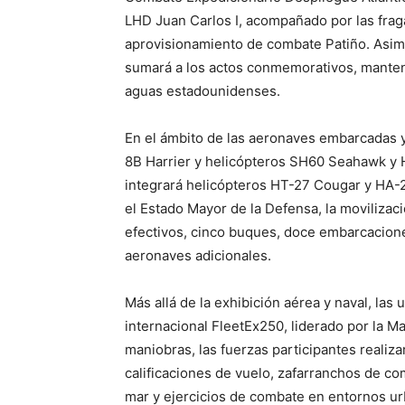
LHD Juan Carlos I, acompañado por las fraga
aprovisionamiento de combate Patiño. Asim
sumará a los actos conmemorativos, manteni
aguas estadounidenses.
En el ámbito de las aeronaves embarcadas y 
8B Harrier y helicópteros SH60 Seahawk y H1
integrará helicópteros HT-27 Cougar y HA-28
el Estado Mayor de la Defensa, la movilizaci
efectivos, cinco buques, doce embarcaciones
aeronaves adicionales.
Más allá de la exhibición aérea y naval, las
internacional FleetEx250, liderado por la M
maniobras, las fuerzas participantes realiz
calificaciones de vuelo, zafarranchos de com
mar y ejercicios de combate en entornos ur