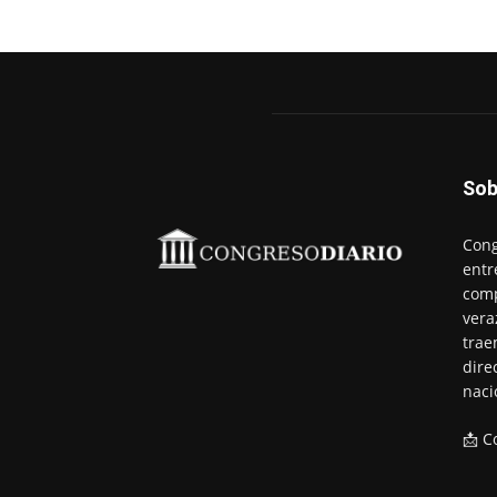
Sob
Cong
entr
comp
vera
trae
dire
naci
📩 C