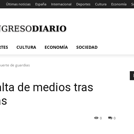
Últimas noticias
España
Internacional
Deportes
Cultura
Economía
S
RTES
CULTURA
ECONOMÍA
SOCIEDAD
muerte de guardias
alta de medios tras
as
0
0