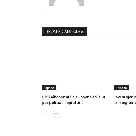
RELATED ARTICLES
España
España
PP: Sánchez aísla a España en la UE
Investigan 
por política migratoria
a inmigrant