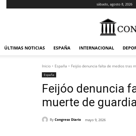
sábado, agosto 8, 2026
ÚLTIMAS NOTICIAS
ESPAÑA
INTERNACIONAL
DEPO
Inicio
España
Feijóo denuncia falta de medios tras 
España
Feijóo denuncia f
muerte de guardi
By
Congreso Diario
mayo 9, 2026
Cuota