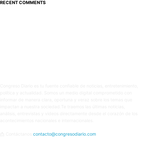
RECENT COMMENTS
Sobre nosotros
Congreso Diario es tu fuente confiable de noticias, entretenimiento,
política y actualidad. Somos un medio digital comprometido con
informar de manera clara, oportuna y veraz sobre los temas que
impactan a nuestra sociedad.Te traemos las últimas noticias,
análisis, entrevistas y videos directamente desde el corazón de los
acontecimientos nacionales e internacionales.
📩 Contáctanos:
contacto@congresodiario.com