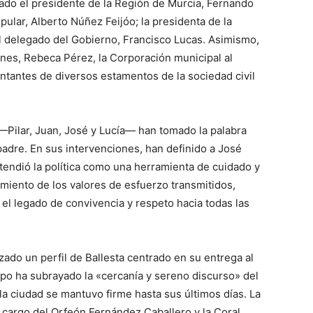
cado el presidente de la Región de Murcia, Fernando
opular, Alberto Núñez Feijóo; la presidenta de la
el delegado del Gobierno, Francisco Lucas. Asimismo,
ones, Rebeca Pérez, la Corporación municipal al
ntantes de diversos estamentos de la sociedad civil
o —Pilar, Juan, José y Lucía— han tomado la palabra
dre. En sus intervenciones, han definido a José
tendió la política como una herramienta de cuidado y
imiento de los valores de esfuerzo transmitidos,
el legado de convivencia y respeto hacia todas las
zado un perfil de Ballesta centrado en su entrega al
ispo ha subrayado la «cercanía y sereno discurso» del
a ciudad se mantuvo firme hasta sus últimos días. La
a cargo del Orfeón Fernández Caballero y la Coral