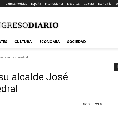
Últimas noticias
España
Internacional
Deportes
Cultura
Economía
S
RTES
CULTURA
ECONOMÍA
SOCIEDAD
lesta en la Catedral
su alcalde José
edral
0
0