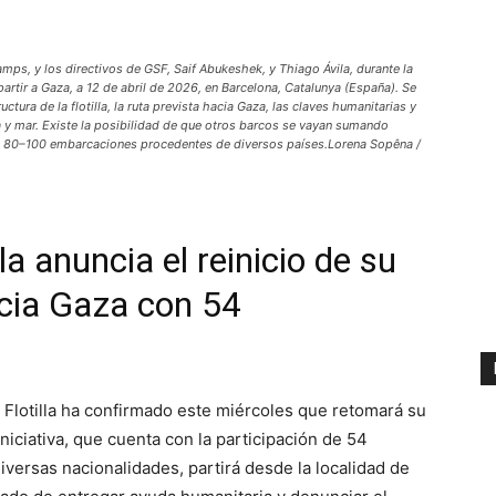
ps, y los directivos de GSF, Saif Abukeshek, y Thiago Ávila, durante la
artir a Gaza, a 12 de abril de 2026, en Barcelona, Catalunya (España). Se
uctura de la flotilla, la ruta prevista hacia Gaza, las claves humanitarias y
a y mar. Existe la posibilidad de que otros barcos se vayan sumando
unas 80–100 embarcaciones procedentes de diversos países.Lorena Sopêna /
a anuncia el reinicio de su
cia Gaza con 54
 Flotilla ha confirmado este miércoles que retomará su
iniciativa, que cuenta con la participación de 54
versas nacionalidades, partirá desde la localidad de