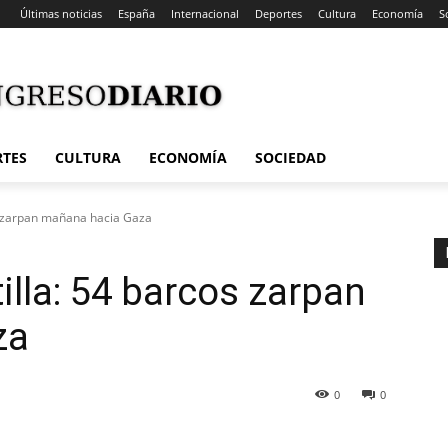
Últimas noticias
España
Internacional
Deportes
Cultura
Economía
S
RTES
CULTURA
ECONOMÍA
SOCIEDAD
s zarpan mañana hacia Gaza
illa: 54 barcos zarpan
za
0
0