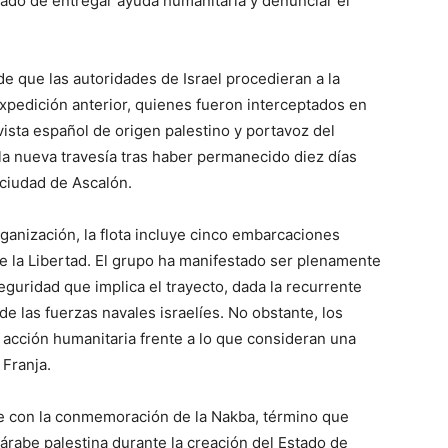
rado de entregar ayuda humanitaria y denunciar el
e que las autoridades de Israel procedieran a la
 expedición anterior, quienes fueron interceptados en
vista español de origen palestino y portavoz del
 la nueva travesía tras haber permanecido diez días
 ciudad de Ascalón.
ganización, la flota incluye cinco embarcaciones
 de la Libertad. El grupo ha manifestado ser plenamente
eguridad que implica el trayecto, dada la recurrente
e las fuerzas navales israelíes. No obstante, los
 acción humanitaria frente a lo que consideran una
 Franja.
te con la conmemoración de la Nakba, término que
árabe palestina durante la creación del Estado de