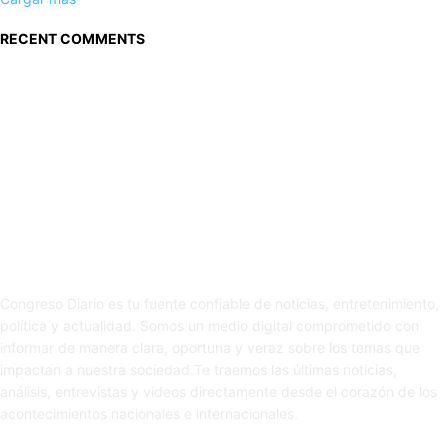
RECENT COMMENTS
Sobre nosotros
Congreso Diario es tu fuente confiable de noticias, entretenimiento,
política y actualidad. Somos un medio digital comprometido con
informar de manera clara, oportuna y veraz sobre los temas que
impactan a nuestra sociedad.Te traemos las últimas noticias,
análisis, entrevistas y videos directamente desde el corazón de los
acontecimientos nacionales e internacionales.