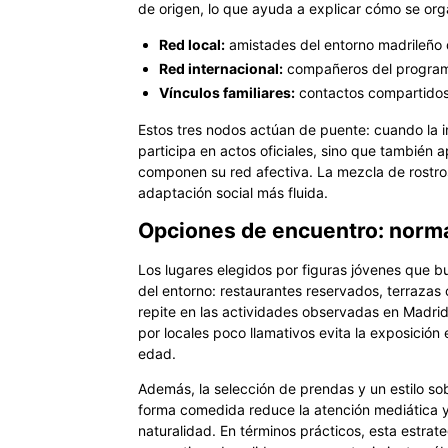
de origen, lo que ayuda a explicar cómo se org
Red local:
amistades del entorno madrileño q
Red internacional:
compañeros del programa
Vínculos familiares:
contactos compartidos
Estos tres nodos actúan de puente: cuando la 
participa en actos oficiales, sino que también
componen su red afectiva. La mezcla de rostros
adaptación social más fluida.
Opciones de encuentro: norma
Los lugares elegidos por figuras jóvenes que b
del entorno: restaurantes reservados, terrazas 
repite en las actividades observadas en Madrid
por locales poco llamativos evita la exposición
edad.
Además, la selección de prendas y un estilo so
forma comedida reduce la atención mediática y
naturalidad. En términos prácticos, esta estrat