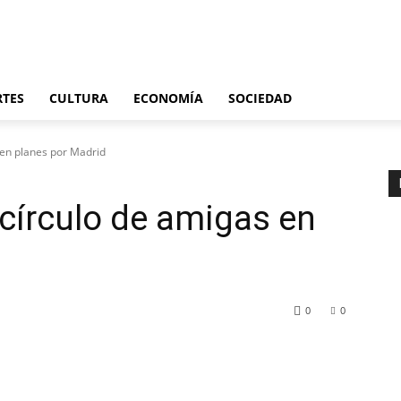
Últimas noticias
España
Internacional
Deportes
Cultura
Economía
S
RTES
CULTURA
ECONOMÍA
SOCIEDAD
s en planes por Madrid
 círculo de amigas en
0
0