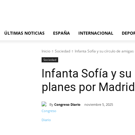
sábado, agosto 8, 2026
ÚLTIMAS NOTICIAS
ESPAÑA
INTERNACIONAL
DEPO
Inicio
Sociedad
Infanta Sofía y su círculo de amiga
Sociedad
Infanta Sofía y su
planes por Madrid
By
Congreso Diario
noviembre 5, 2025
Cuota