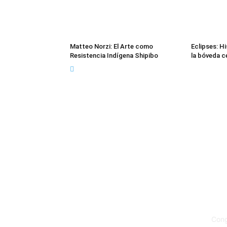
Matteo Norzi: El Arte como
Eclipses: Hi
Resistencia Indígena Shipibo
la bóveda c
Sob
Cong