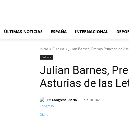
sábado, agosto 8, 2026
ÚLTIMAS NOTICIAS
ESPAÑA
INTERNACIONAL
DEPO
Inicio
Cultura
Julian Barnes, Premio Princesa de Ast
Cultura
Julian Barnes, Pr
Asturias de las Le
By
Congreso Diario
junio 10, 2026
Cuota