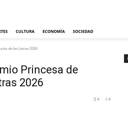
Últimas noticias
España
Internacional
Deportes
Cultura
Economía
S
RTES
CULTURA
ECONOMÍA
SOCIEDAD
urias de las Letras 2026
emio Princesa de
tras 2026
0
0