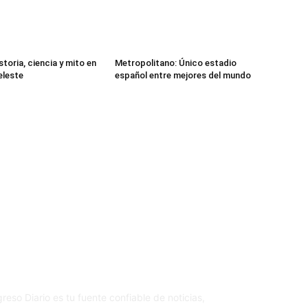
storia, ciencia y mito en
Metropolitano: Único estadio
eleste
español entre mejores del mundo
re nosotros
S
reso Diario es tu fuente confiable de noticias,