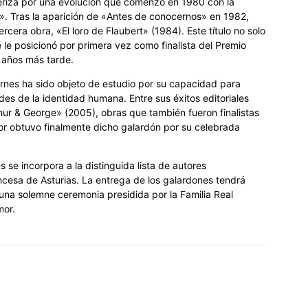
teriza por una evolución que comenzó en 1980 con la
». Tras la aparición de «Antes de conocernos» en 1982,
ercera obra, «El loro de Flaubert» (1984). Este título no solo
e le posicionó por primera vez como finalista del Premio
 años más tarde.
Barnes ha sido objeto de estudio por su capacidad para
ades de la identidad humana. Entre sus éxitos editoriales
thur & George» (2005), obras que también fueron finalistas
tor obtuvo finalmente dicho galardón por su celebrada
s se incorpora a la distinguida lista de autores
ncesa de Asturias. La entrega de los galardones tendrá
 una solemne ceremonia presidida por la Familia Real
mor.