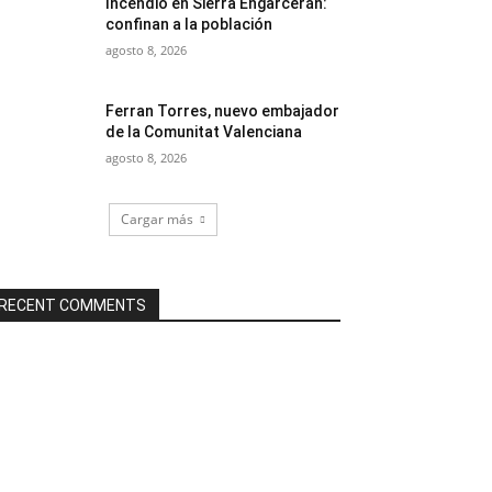
Incendio en Sierra Engarcerán:
confinan a la población
agosto 8, 2026
Ferran Torres, nuevo embajador
de la Comunitat Valenciana
agosto 8, 2026
Cargar más
RECENT COMMENTS