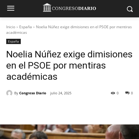
Inicio
España
Noelia Núñez exige dimisiones en el PSOE por mentiras
académicas
España
Noelia Núñez exige dimisiones
en el PSOE por mentiras
académicas
By
Congreso Diario
julio 24, 2025
0
0