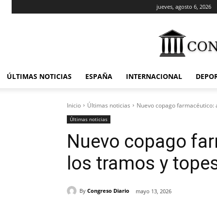
jueves, agosto 6, 2026
ÚLTIMAS NOTICIAS
ESPAÑA
INTERNACIONAL
DEPO
Inicio
Últimas noticias
Nuevo copago farmacéutico: a
Últimas noticias
Nuevo copago far
los tramos y tope
By
Congreso Diario
mayo 13, 2026
Cuota