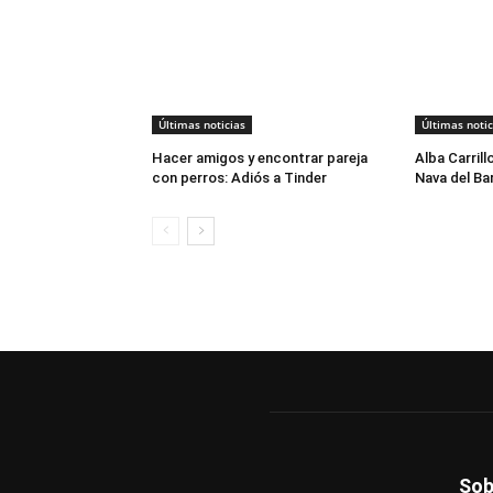
Últimas noticias
Últimas notic
Hacer amigos y encontrar pareja
Alba Carrill
con perros: Adiós a Tinder
Nava del Bar
Sob