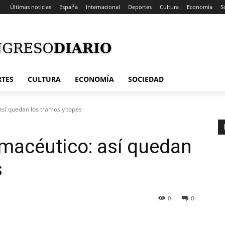
Últimas noticias
España
Internacional
Deportes
Cultura
Economía
S
RTES
CULTURA
ECONOMÍA
SOCIEDAD
sí quedan los tramos y topes
macéutico: así quedan
s
0
0