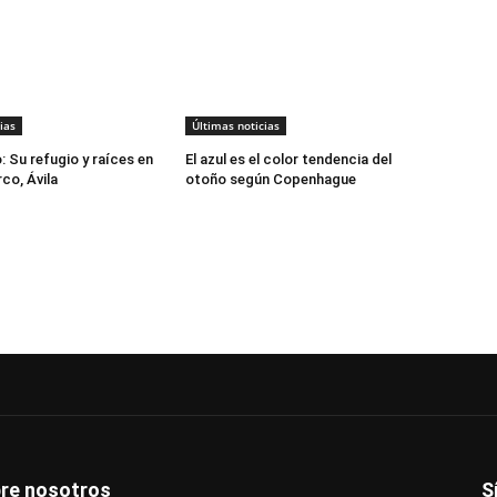
ias
Últimas noticias
o: Su refugio y raíces en
El azul es el color tendencia del
co, Ávila
otoño según Copenhague
re nosotros
S