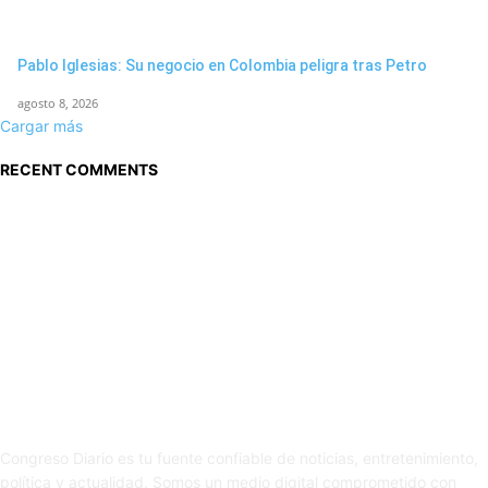
Pablo Iglesias: Su negocio en Colombia peligra tras Petro
agosto 8, 2026
Cargar más
RECENT COMMENTS
Sobre nosotros
Congreso Diario es tu fuente confiable de noticias, entretenimiento,
política y actualidad. Somos un medio digital comprometido con