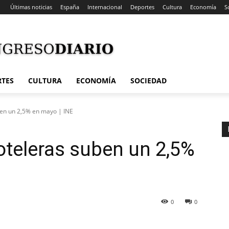
Últimas noticias
España
Internacional
Deportes
Cultura
Economía
S
RTES
CULTURA
ECONOMÍA
SOCIEDAD
ben un 2,5% en mayo | INE
teleras suben un 2,5%
0
0