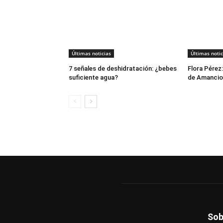
Últimas noticias
Últimas notic
7 señales de deshidratación: ¿bebes
Flora Pérez:
suficiente agua?
de Amancio
Sob