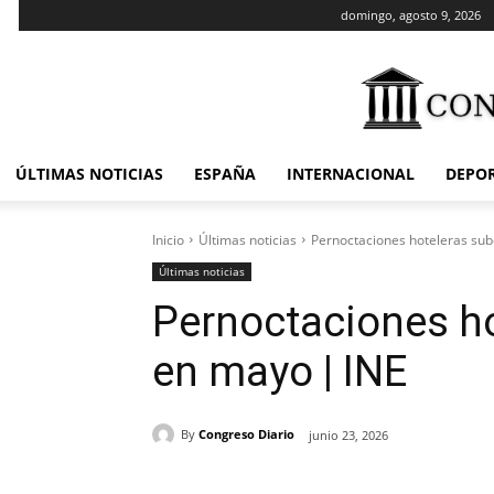
domingo, agosto 9, 2026
ÚLTIMAS NOTICIAS
ESPAÑA
INTERNACIONAL
DEPO
Inicio
Últimas noticias
Pernoctaciones hoteleras su
Últimas noticias
Pernoctaciones ho
en mayo | INE
By
Congreso Diario
junio 23, 2026
Cuota