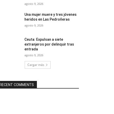
agosto 9, 2026
Una mujer muere y tres jóvenes
heridos en Las Pedroñeras
agosto 9, 2026
Ceuta: Expulsan a siete
extranjeros por delinquir tras
entrada
agosto 9, 2026
Cargar más
RECENT COMMENTS