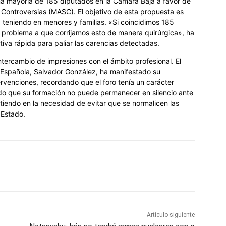
a mayoría de 185 diputados en la Cámara Baja a favor de
Controversias (MASC). El objetivo de esta propuesta es
tá teniendo en menores y familias. «Si coincidimos 185
e problema a que corrijamos esto de manera quirúrgica», ha
iva rápida para paliar las carencias detectadas.
tercambio de impresiones con el ámbito profesional. El
 Española, Salvador González, ha manifestado su
ervenciones, recordando que el foro tenía un carácter
ido que su formación no puede permanecer en silencio ante
sistiendo en la necesidad de evitar que se normalicen las
 Estado.
Artículo siguiente