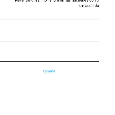
Netanyahu: Irán no tendrá armas nucleares con o
sin acuerdo
España