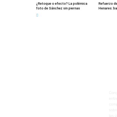
¿Retoque o efecto? La polémica
Refuerzo de
foto de Sánchez sin piernas
Henares: ba
Sob
Cong
entr
comp
sobr
las 