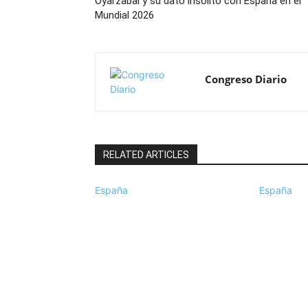
Oyarzabal y su dato insólito con España en el
Mundial 2026
Congreso Diario
RELATED ARTICLES
España
España