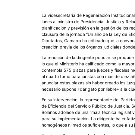
La vicesecretaria de Regeneración Institucion
lunes al ministro de Presidencia, Justicia y Rel
planificación y previsión en la gestión de los r
clausura de la jornada “Un año de la Ley de Efic
Diputados, Gamarra ha criticado que la convoca
creación previa de los órganos judiciales don
La reacción de la dirigente popular se produce t
lo que el Ministerio ha calificado como la mayo
contempla 575 plazas para jueces y fiscales m
al cuarto turno para juristas con más de diez a
anunciar estas plazas sin haber creado los juzg
necesario supone «dar gato por liebre» a la ci
En su intervención, la representante del Partid
de Eficiencia del Servicio Público de Justicia
Bolaños adolece de una “mala técnica legislat
para su implementación. La dirigente ha enfati
homogéneos ni medios suficientes, lo que a su ju