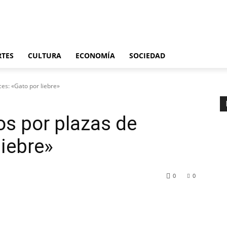
Últimas noticias
España
Internacional
Deportes
Cultura
Economía
S
RTES
CULTURA
ECONOMÍA
SOCIEDAD
ces: «Gato por liebre»
os por plazas de
liebre»
0
0