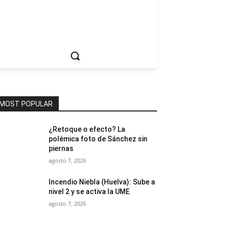
ociedad
MOST POPULAR
¿Retoque o efecto? La
polémica foto de Sánchez sin
piernas
agosto 7, 2026
Incendio Niebla (Huelva): Sube a
nivel 2 y se activa la UME
agosto 7, 2026