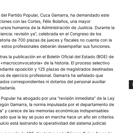
al del Partido Popular, Cuca Gamarra, ha demandado este
aciones con las Cortes, Félix Bolaños, una mayor
ecursos humanos de la Administración de Justicia. Durante la
iencia: revisión ya”, celebrada en el Congreso de los
toria de 700 plazas de jueces y fiscales no cuente con la
de estos profesionales deberán desempeñar sus funciones.
ras la publicación en el Boletín Oficial del Estado (BOE) de
r «macroconvocatoria» de la historia. El proceso selectivo
ediante oposición y 125 plazas de magistrados destinadas
ños de ejercicio profesional. Gamarra ha señalado que
ados correspondientes ni dotarlos del personal auxiliar
udadanía.
o Popular ha abogado por una “revisión inmediata” de la Ley
. Según Gamarra, la norma impulsada por el departamento de
iva” y carece de las memorias económicas indispensables
zado que la ley se puso en marcha hace un año sin criterios
icio está lastrando la operatividad del sistema judicial.