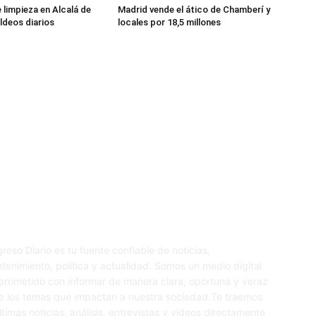
 limpieza en Alcalá de
Madrid vende el ático de Chamberí y
ldeos diarios
locales por 18,5 millones
re nosotros
S
reso Diario es tu fuente confiable de noticias,
etenimiento, política y actualidad. Somos un medio digital
rometido con informar de manera clara, oportuna y veraz
e los temas que impactan a nuestra sociedad.Te traemos
últimas noticias, análisis, entrevistas y videos directamente