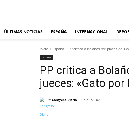
sábado, agosto 8, 2026
ÚLTIMAS NOTICIAS
ESPAÑA
INTERNACIONAL
DEPO
Inicio
España
PP critica a Bolaños por plazas de jue
España
PP critica a Bolañ
jueces: «Gato por 
By
Congreso Diario
junio 15, 2026
Cuota