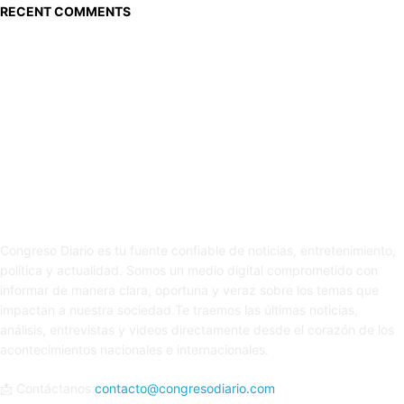
RECENT COMMENTS
Sobre nosotros
Congreso Diario es tu fuente confiable de noticias, entretenimiento,
política y actualidad. Somos un medio digital comprometido con
informar de manera clara, oportuna y veraz sobre los temas que
impactan a nuestra sociedad.Te traemos las últimas noticias,
análisis, entrevistas y videos directamente desde el corazón de los
acontecimientos nacionales e internacionales.
📩 Contáctanos:
contacto@congresodiario.com