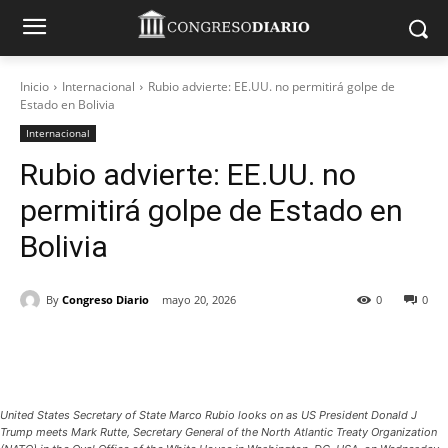
Inicio
Internacional
Rubio advierte: EE.UU. no permitirá golpe de
Estado en Bolivia
Internacional
Rubio advierte: EE.UU. no
permitirá golpe de Estado en
Bolivia
By
Congreso Diario
mayo 20, 2026
0
0
United States Secretary of State Marco Rubio looks on as US President Donald J
Trump meets Mark Rutte, Secretary General of the North Atlantic Treaty Organization