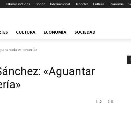
Últimas noticias
España
Internacional
Deportes
Cultura
Economía
S
RTES
CULTURA
ECONOMÍA
SOCIEDAD
 para nada es tontería»
 Sánchez: «Aguantar
ería»
0
0