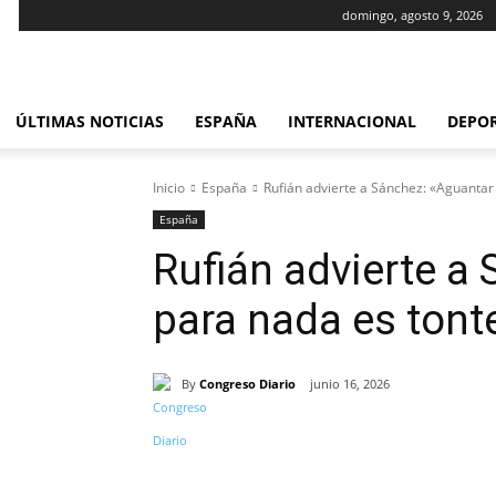
domingo, agosto 9, 2026
ÚLTIMAS NOTICIAS
ESPAÑA
INTERNACIONAL
DEPO
Inicio
España
Rufián advierte a Sánchez: «Aguantar
España
Rufián advierte a
para nada es tont
By
Congreso Diario
junio 16, 2026
Cuota