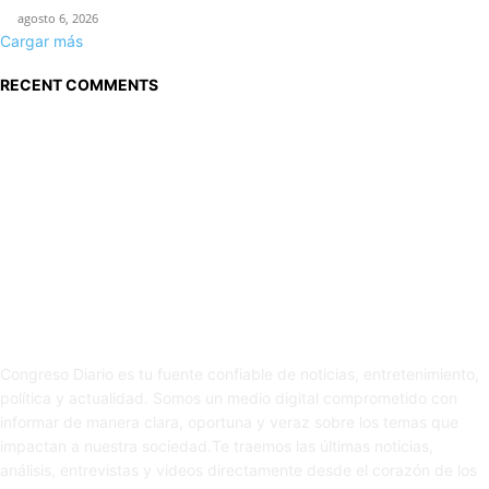
agosto 6, 2026
Cargar más
RECENT COMMENTS
Sobre nosotros
Congreso Diario es tu fuente confiable de noticias, entretenimiento,
política y actualidad. Somos un medio digital comprometido con
informar de manera clara, oportuna y veraz sobre los temas que
impactan a nuestra sociedad.Te traemos las últimas noticias,
análisis, entrevistas y videos directamente desde el corazón de los