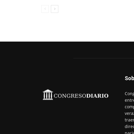
Sob
Cong
entr
comp
vera
trae
dire
naci