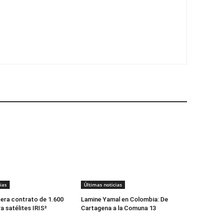
ias
Últimas noticias
dera contrato de 1.600
Lamine Yamal en Colombia: De
a satélites IRIS²
Cartagena a la Comuna 13