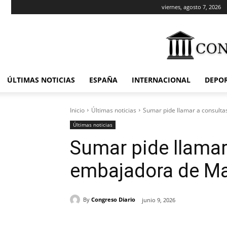
viernes, agosto 7, 2026
ÚLTIMAS NOTICIAS
ESPAÑA
INTERNACIONAL
DEPO
Inicio
Últimas noticias
Sumar pide llamar a consult
Últimas noticias
Sumar pide llamar
embajadora de M
By
Congreso Diario
junio 9, 2026
Cuota