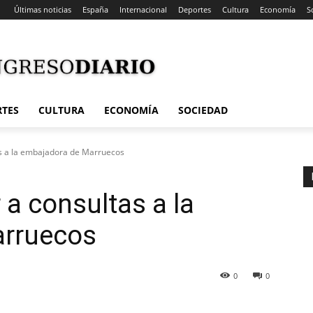
Últimas noticias
España
Internacional
Deportes
Cultura
Economía
S
RTES
CULTURA
ECONOMÍA
SOCIEDAD
as a la embajadora de Marruecos
 a consultas a la
arruecos
0
0