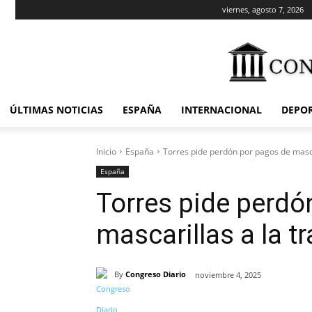
viernes, agosto 7, 2026
ÚLTIMAS NOTICIAS
ESPAÑA
INTERNACIONAL
DEPO
Inicio
España
Torres pide perdón por pagos de masca
España
Torres pide perdó
mascarillas a la t
By
Congreso Diario
noviembre 4, 2025
Cuota