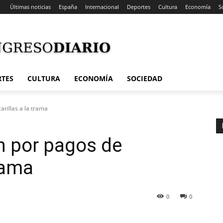
Últimas noticias
España
Internacional
Deportes
Cultura
Economía
S
RTES
CULTURA
ECONOMÍA
SOCIEDAD
rillas a la trama
n por pagos de
rama
0
0