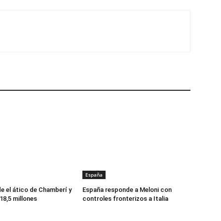
España
e el ático de Chamberí y
España responde a Meloni con
18,5 millones
controles fronterizos a Italia