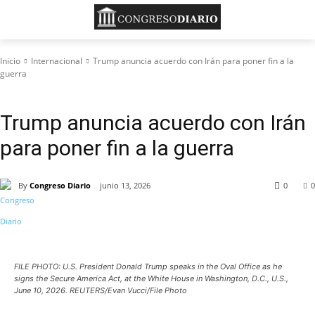
Inicio
Internacional
Trump anuncia acuerdo con Irán para poner fin a la
guerra
Internacional
Trump anuncia acuerdo con Irán
para poner fin a la guerra
By
Congreso Diario
junio 13, 2026
0
0
FILE PHOTO: U.S. President Donald Trump speaks in the Oval Office as he
signs the Secure America Act, at the White House in Washington, D.C., U.S.,
June 10, 2026. REUTERS/Evan Vucci/File Photo