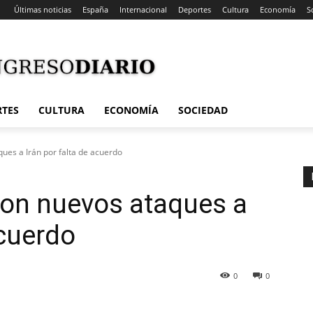
Últimas noticias
España
Internacional
Deportes
Cultura
Economía
S
RTES
CULTURA
ECONOMÍA
SOCIEDAD
es a Irán por falta de acuerdo
on nuevos ataques a
acuerdo
0
0