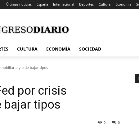
Últimas noticias
España
Internacional
Deportes
Cultura
Economía
S
RTES
CULTURA
ECONOMÍA
SOCIEDAD
mobiliaria y pide bajar tipos
ed por crisis
 bajar tipos
0
0