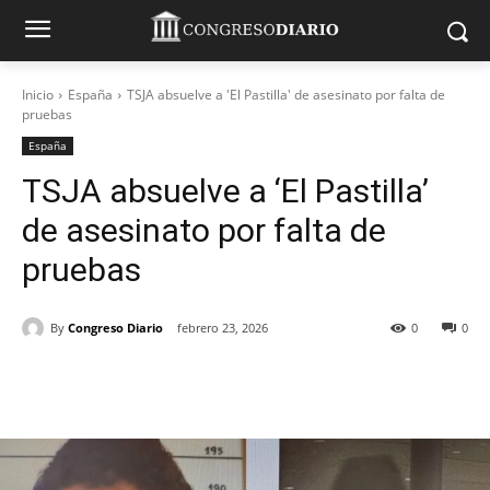
Inicio
España
TSJA absuelve a 'El Pastilla' de asesinato por falta de
pruebas
España
TSJA absuelve a ‘El Pastilla’
de asesinato por falta de
pruebas
By
Congreso Diario
febrero 23, 2026
0
0