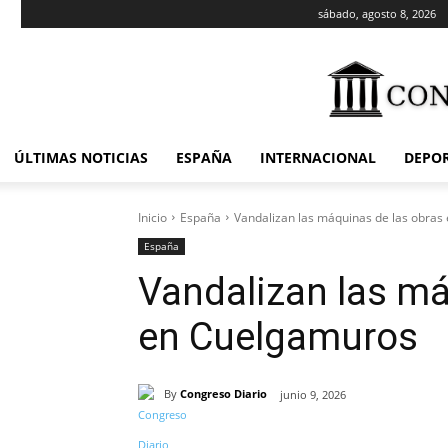
sábado, agosto 8, 2026
ÚLTIMAS NOTICIAS
ESPAÑA
INTERNACIONAL
DEPO
Inicio
España
Vandalizan las máquinas de las obra
España
Vandalizan las má
en Cuelgamuros
By
Congreso Diario
junio 9, 2026
Cuota