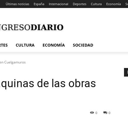
Últimas noticias
España
Internacional
Deportes
Cultura
Economía
S
RTES
CULTURA
ECONOMÍA
SOCIEDAD
s en Cuelgamuros
quinas de las obras
0
0