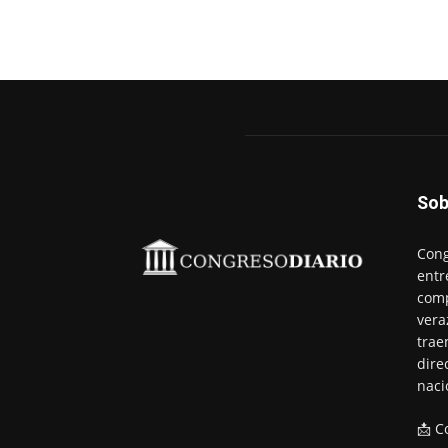
Sob
Cong
entr
comp
vera
trae
dire
naci
📩 C