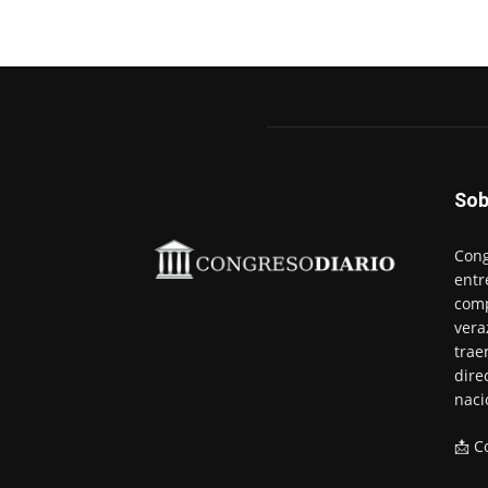
Sob
Cong
entr
comp
vera
trae
dire
naci
📩 C