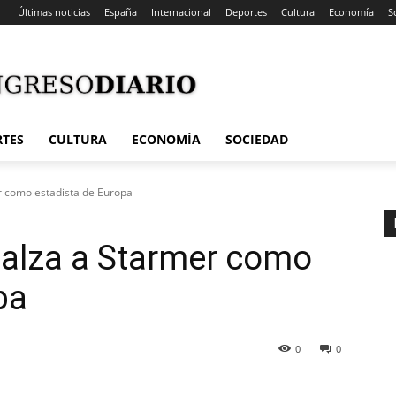
Últimas noticias
España
Internacional
Deportes
Cultura
Economía
S
RTES
CULTURA
ECONOMÍA
SOCIEDAD
r como estadista de Europa
salza a Starmer como
pa
0
0