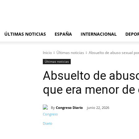
sábado, agosto 8, 2026
ÚLTIMAS NOTICIAS
ESPAÑA
INTERNACIONAL
DEPO
Inicio
Últimas noticias
Absuelto de abuso sexual po
Últimas noticias
Absuelto de abuso
que era menor de
By
Congreso Diario
junio 22, 2026
Cuota