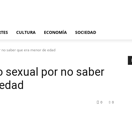
Últimas noticias
España
Internacional
Deportes
Cultura
Economía
S
RTES
CULTURA
ECONOMÍA
SOCIEDAD
r no saber que era menor de edad
 sexual por no saber
 edad
0
0