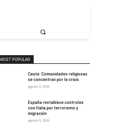
ociedad
MOST POPULAR
Ceuta: Comunidades religiosas
se concentran por la crisis
agosto 9, 2026
España restablece controles
con Italia por terrorismo y
migración
agosto 9, 2026