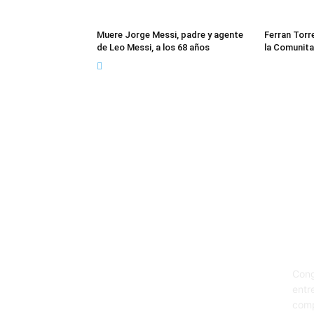
Muere Jorge Messi, padre y agente
Ferran Torr
de Leo Messi, a los 68 años
la Comunita
Sob
Cong
entr
comp