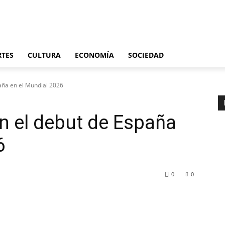
Últimas noticias
España
Internacional
Deportes
Cultura
Economía
S
RTES
CULTURA
ECONOMÍA
SOCIEDAD
paña en el Mundial 2026
en el debut de España
6
0
0