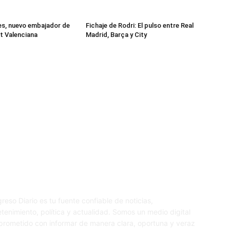
es, nuevo embajador de
Fichaje de Rodri: El pulso entre Real
t Valenciana
Madrid, Barça y City
re nosotros
S
reso Diario es tu fuente confiable de noticias,
etenimiento, política y actualidad. Somos un medio digital
rometido con informar de manera clara, oportuna y veraz