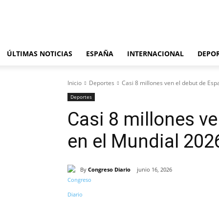
domingo, agosto 9, 2026
ÚLTIMAS NOTICIAS
ESPAÑA
INTERNACIONAL
DEPO
Inicio
Deportes
Casi 8 millones ven el debut de Es
Deportes
Casi 8 millones v
en el Mundial 202
By
Congreso Diario
junio 16, 2026
Cuota