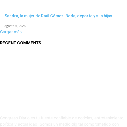
Sandra, la mujer de Raúl Gómez: Boda, deporte y sus hijas
agosto 6, 2026
Cargar más
RECENT COMMENTS
Sobre nosotros
Congreso Diario es tu fuente confiable de noticias, entretenimiento,
política y actualidad. Somos un medio digital comprometido con