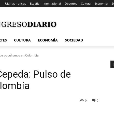
Últimas noticias
España
Internacional
Deportes
Cultura
Economía
S
RTES
CULTURA
ECONOMÍA
SOCIEDAD
o de populismos en Colombia
 Cepeda: Pulso de
olombia
0
0