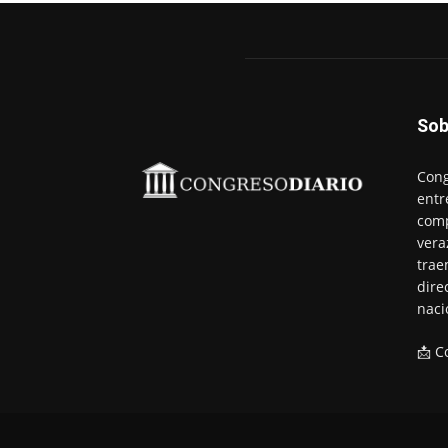
Sob
Cong
entr
comp
vera
trae
dire
naci
📩 C