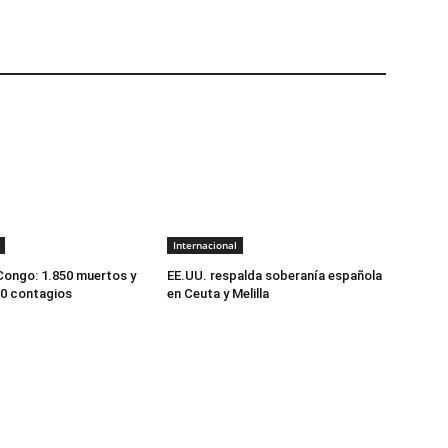
Internacional
 Congo: 1.850 muertos y
EE.UU. respalda soberanía española
00 contagios
en Ceuta y Melilla