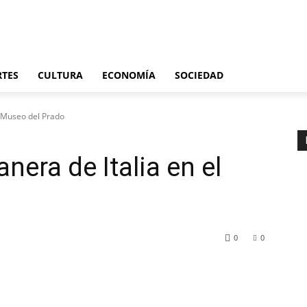
Últimas noticias
España
Internacional
Deportes
Cultura
Economía
S
RTES
CULTURA
ECONOMÍA
SOCIEDAD
l Museo del Prado
nera de Italia en el
0
0