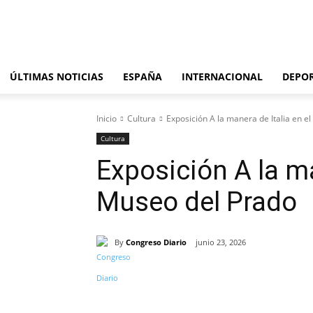
domingo, agosto 9, 2026
ÚLTIMAS NOTICIAS
ESPAÑA
INTERNACIONAL
DEPO
Inicio
Cultura
Exposición A la manera de Italia en e
Cultura
Exposición A la ma
Museo del Prado
By
Congreso Diario
junio 23, 2026
Cuota