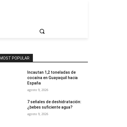
ociedad
MOST POPULAR
Incautan 1,2 toneladas de
cocaína en Guayaquil hacia
España
agosto 9, 2026
7 señales de deshidratación:
¿bebes suficiente agua?
agosto 9, 2026