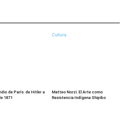
Cultura
ndio de París: de Hitler a
Matteo Norzi: El Arte como
de 1871
Resistencia Indígena Shipibo