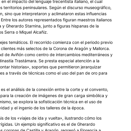
en el impacto del lenguaje trecentista italiano, el cual
 territorios peninsulares. Según el discurso museográfico,
ón, sino que interpretaron y aclimataron estas influencias
. Entre los autores representados figuran maestros italianos
 Gherardo Starnina, junto a figuras hispanas de la
s Serra o Miquel Alcañiz.
 ejes temáticos. El recorrido comienza con el periodo previo
 clientes más selectos de la Corona de Aragón y Mallorca.
dad de Aviñón como centro de intercambios mediterráneos y
 dinastía Trastámara. Se presta especial atención a la
ntar historias», soportes que permitieron jerarquizar
les a través de técnicas como el uso del pan de oro para
s el análisis de la conexión entre la corte y el convento,
ó para la creación de imágenes de gran carga simbólica y
ismo, se explora la sofisticación técnica en el uso de
vidad y el ingenio de los talleres de la época.
is de los «viajes de ida y vuelta», ilustrando cómo los
ígidas. Un ejemplo significativo es el de Gherardo
as coronas de Castilla y Aragón, regresó a Florencia a