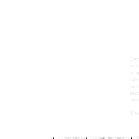
Sob
Cong
entr
comp
sobr
las 
desd
inte
📩 C
Últimas noticias
España
Internacional
D