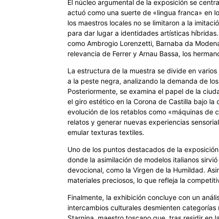
El núcleo argumental de la exposición se centra 
actuó como una suerte de «lingua franca» en los
los maestros locales no se limitaron a la imitaci
para dar lugar a identidades artísticas híbridas
como Ambrogio Lorenzetti, Barnaba da Modena y
relevancia de Ferrer y Arnau Bassa, los hermano
La estructura de la muestra se divide en varios
a la peste negra, analizando la demanda de los
Posteriormente, se examina el papel de la ciu
el giro estético en la Corona de Castilla bajo la
evolución de los retablos como «máquinas de co
relatos y generar nuevas experiencias sensoria
emular texturas textiles.
Uno de los puntos destacados de la exposición e
donde la asimilación de modelos italianos sirvi
devocional, como la Virgen de la Humildad. Asim
materiales preciosos, lo que refleja la competiti
Finalmente, la exhibición concluye con un anális
intercambios culturales desmienten categorías r
Starnina, maestro toscano que, tras residir en l