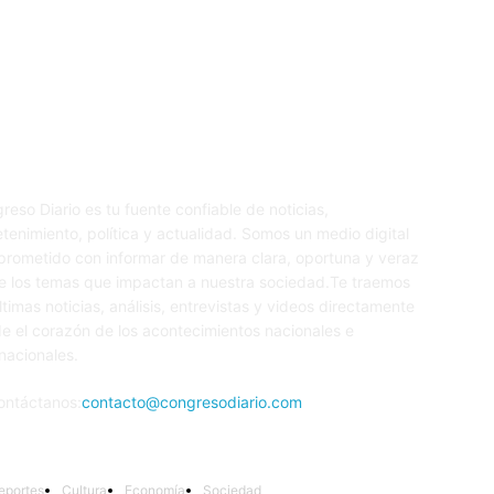
re nosotros
S
reso Diario es tu fuente confiable de noticias,
etenimiento, política y actualidad. Somos un medio digital
rometido con informar de manera clara, oportuna y veraz
e los temas que impactan a nuestra sociedad.Te traemos
últimas noticias, análisis, entrevistas y videos directamente
e el corazón de los acontecimientos nacionales e
rnacionales.
ontáctanos:
contacto@congresodiario.com
eportes
Cultura
Economía
Sociedad