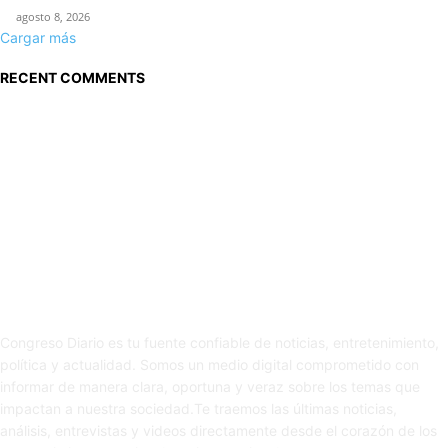
agosto 8, 2026
Cargar más
RECENT COMMENTS
Sobre nosotros
Congreso Diario es tu fuente confiable de noticias, entretenimiento,
política y actualidad. Somos un medio digital comprometido con
informar de manera clara, oportuna y veraz sobre los temas que
impactan a nuestra sociedad.Te traemos las últimas noticias,
análisis, entrevistas y videos directamente desde el corazón de los