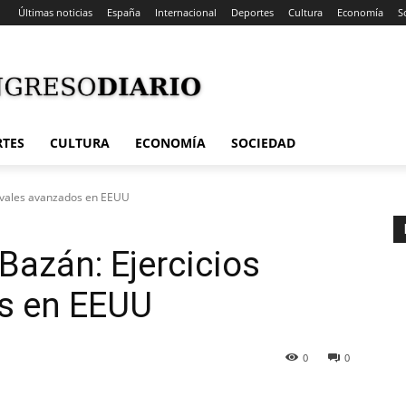
Últimas noticias
España
Internacional
Deportes
Cultura
Economía
S
RTES
CULTURA
ECONOMÍA
SOCIEDAD
navales avanzados en EEUU
Bazán: Ejercicios
s en EEUU
0
0