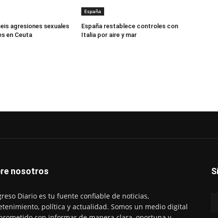
España
seis agresiones sexuales
España restablece controles con
es en Ceuta
Italia por aire y mar
re nosotros
S
reso Diario es tu fuente confiable de noticias,
etenimiento, política y actualidad. Somos un medio digital
rometido con informar de manera clara, oportuna y