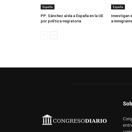
España
España
PP: Sánchez aísla a España en la UE
Investigan 
por política migratoria
a inmigrant
Sob
Cong
entr
comp