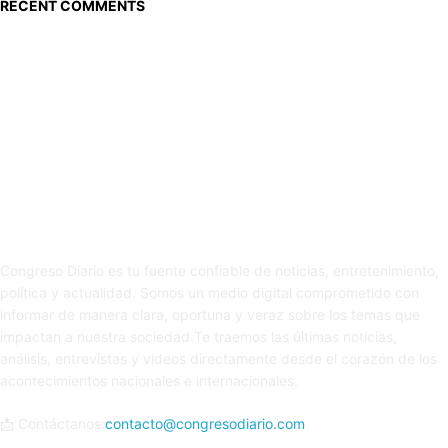
RECENT COMMENTS
Sobre nosotros
Congreso Diario es tu fuente confiable de noticias, entretenimiento,
política y actualidad. Somos un medio digital comprometido con
informar de manera clara, oportuna y veraz sobre los temas que
impactan a nuestra sociedad.Te traemos las últimas noticias,
análisis, entrevistas y videos directamente desde el corazón de los
acontecimientos nacionales e internacionales.
📩 Contáctanos:
contacto@congresodiario.com