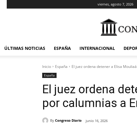
viernes, agosto 7, 2026
ÚLTIMAS NOTICIAS
ESPAÑA
INTERNACIONAL
DEPO
Inicio
España
El juez ordena detener a Elisa Mouliaá
España
El juez ordena det
por calumnias a E
By
Congreso Diario
junio 16, 2026
Cuota