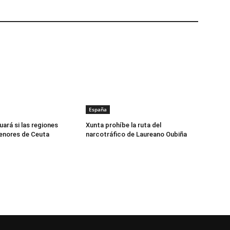
España
uará si las regiones
Xunta prohíbe la ruta del
enores de Ceuta
narcotráfico de Laureano Oubiña