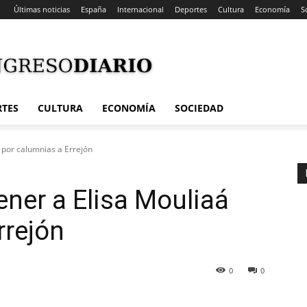
Últimas noticias
España
Internacional
Deportes
Cultura
Economía
S
RTES
CULTURA
ECONOMÍA
SOCIEDAD
 por calumnias a Errejón
ener a Elisa Mouliaá
rrejón
0
0