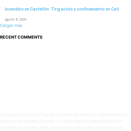
Incendios en Castellón: Tírig activo y confinamiento en Catí
agosto 8, 2026
Cargar más
RECENT COMMENTS
Sobre nosotros
Congreso Diario es tu fuente confiable de noticias, entretenimiento,
política y actualidad. Somos un medio digital comprometido con
informar de manera clara, oportuna y veraz sobre los temas que