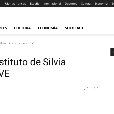
Últimas noticias
España
Internacional
Deportes
Cultura
Economía
S
RTES
CULTURA
ECONOMÍA
SOCIEDAD
 Silvia Intxaurrondo en TVE
stituto de Silvia
TVE
0
0