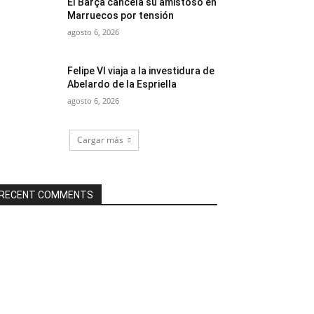
El Barça cancela su amistoso en
Marruecos por tensión
agosto 6, 2026
Felipe VI viaja a la investidura de
Abelardo de la Espriella
agosto 6, 2026
Cargar más
RECENT COMMENTS