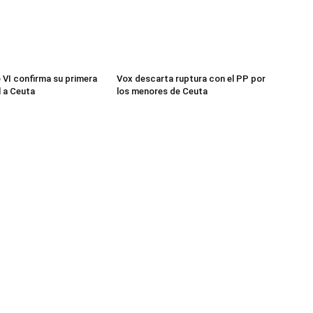
e VI confirma su primera
Vox descarta ruptura con el PP por
al a Ceuta
los menores de Ceuta
re nosotros
S