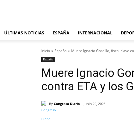
viernes, agosto 7, 2026
ÚLTIMAS NOTICIAS
ESPAÑA
INTERNACIONAL
DEPO
Inicio
España
Muere Ignacio Gordillo, fiscal clave c
España
Muere Ignacio Gord
contra ETA y los 
By
Congreso Diario
junio 22, 2026
Cuota