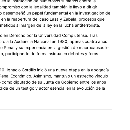
n en la instrucción de numerosos sumarios contra la
mpromiso con la legalidad también le llevó a dirigir
llo desempeñó un papel fundamental en la investigación de
y en la reapertura del caso Lasa y Zabala, procesos que
etidos al margen de la ley en la lucha antiterrorista.
ró en Derecho por la Universidad Complutense. Tras
poró a la Audiencia Nacional en 1980, apenas cuatro años
 Penal y su experiencia en la gestión de macrocausas le
ico, participando de forma asidua en debates y foros
010, Ignacio Gordillo inició una nueva etapa en la abogacía
Penal Económico. Asimismo, mantuvo un estrecho vínculo
ció como diputado de su Junta de Gobierno entre los años
dida de un testigo y actor esencial en la evolución de la