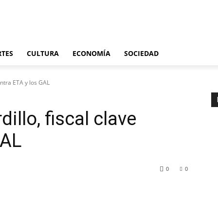
Últimas noticias
España
Internacional
Deportes
Cultura
Economía
S
RTES
CULTURA
ECONOMÍA
SOCIEDAD
ontra ETA y los GAL
illo, fiscal clave
GAL
0
0