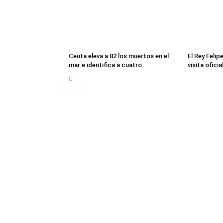
Ceuta eleva a 82 los muertos en el
El Rey Felip
mar e identifica a cuatro
visita ofici
Sob