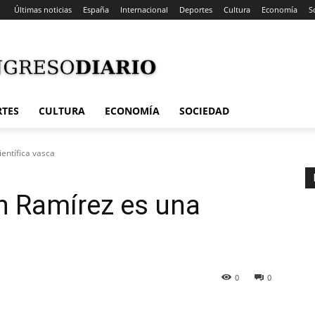
Últimas noticias
España
Internacional
Deportes
Cultura
Economía
S
RTES
CULTURA
ECONOMÍA
SOCIEDAD
ientífica vasca
án Ramírez es una
0
0