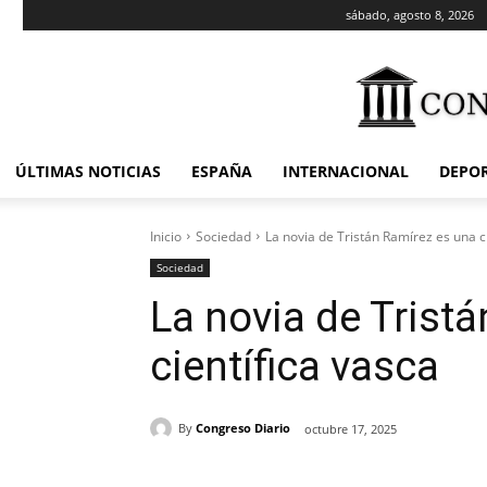
sábado, agosto 8, 2026
ÚLTIMAS NOTICIAS
ESPAÑA
INTERNACIONAL
DEPO
Inicio
Sociedad
La novia de Tristán Ramírez es una c
Sociedad
La novia de Trist
científica vasca
By
Congreso Diario
octubre 17, 2025
Cuota