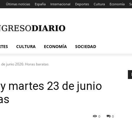
Últimas noticias
España
Internacional
Deportes
Cultura
Economía
S
RTES
CULTURA
ECONOMÍA
SOCIEDAD
3 de junio 2026: Horas baratas
oy martes 23 de junio
as
0
0