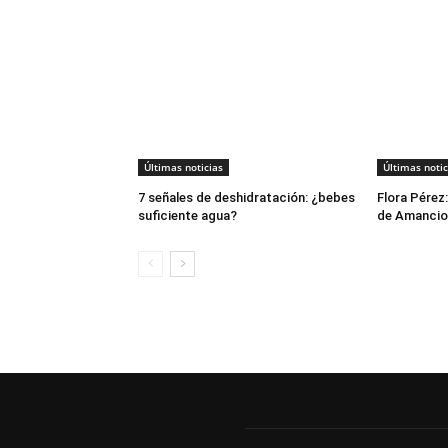
Últimas noticias
Últimas notic
7 señales de deshidratación: ¿bebes
Flora Pérez:
suficiente agua?
de Amancio