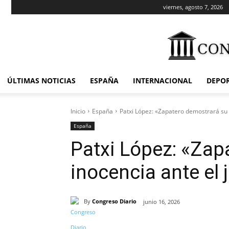
viernes, agosto 7, 2026
ÚLTIMAS NOTICIAS
ESPAÑA
INTERNACIONAL
DEPO
Inicio
España
Patxi López: «Zapatero demostrará su 
España
Patxi López: «Zap
inocencia ante el 
By
Congreso Diario
junio 16, 2026
Cuota