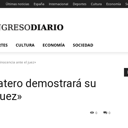
Últimas noticias
España
Internacional
Deportes
Cultura
Economía
S
RTES
CULTURA
ECONOMÍA
SOCIEDAD
inocencia ante el juez»
atero demostrará su
juez»
0
0