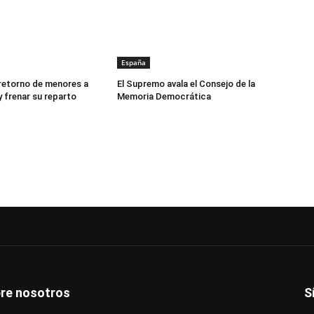
España
 retorno de menores a
El Supremo avala el Consejo de la
 frenar su reparto
Memoria Democrática
re nosotros
S