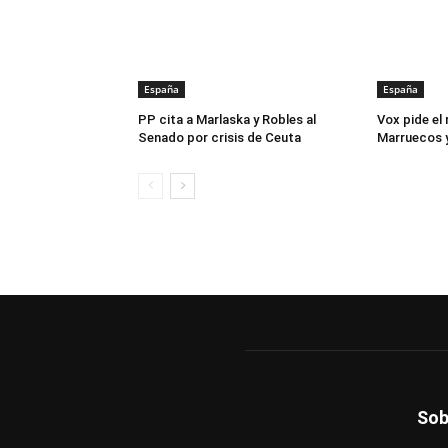
España
España
PP cita a Marlaska y Robles al
Vox pide el
Senado por crisis de Ceuta
Marruecos y
Sob