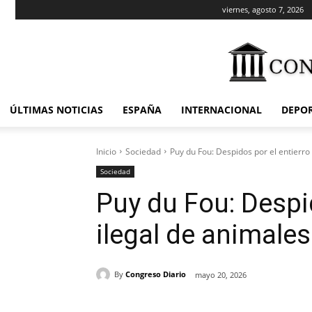
viernes, agosto 7, 2026
ÚLTIMAS NOTICIAS
ESPAÑA
INTERNACIONAL
DEPO
Inicio
Sociedad
Puy du Fou: Despidos por el entierro
Sociedad
Puy du Fou: Despid
ilegal de animales
By
Congreso Diario
mayo 20, 2026
Cuota