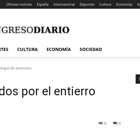
Últimas noticias
España
Internacional
Deportes
Cultura
Economía
S
RTES
CULTURA
ECONOMÍA
SOCIEDAD
 ilegal de animales
os por el entierro
0
0