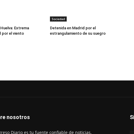
Sociedad
 Huelva: Extrema
Detenida en Madrid por el
 por el viento
estrangulamiento de su suegro
re nosotros
S
reso Diario es tu fuente confiable de noticias,