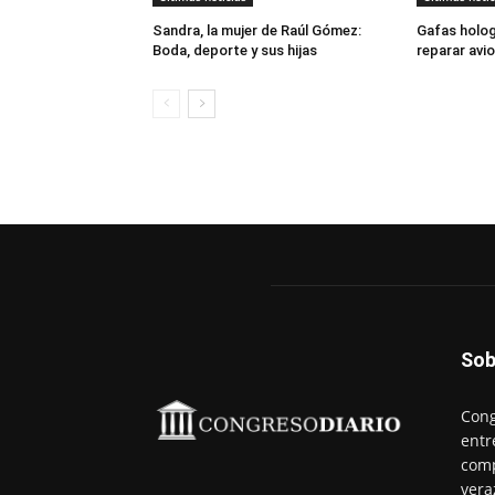
Sandra, la mujer de Raúl Gómez:
Gafas holog
Boda, deporte y sus hijas
reparar avi
Sob
Cong
entr
comp
vera