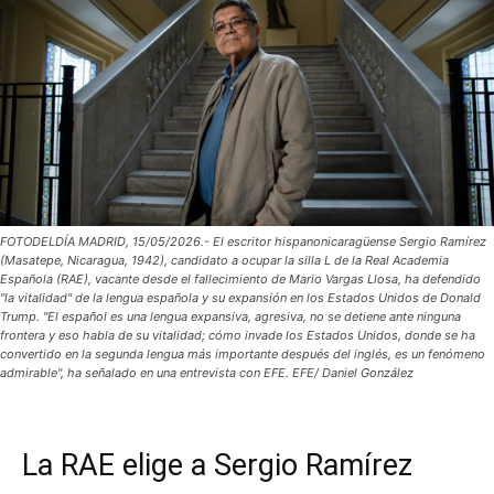
FOTODELDÍA MADRID, 15/05/2026.- El escritor hispanonicaragüense Sergio Ramírez
(Masatepe, Nicaragua, 1942), candidato a ocupar la silla L de la Real Academia
Española (RAE), vacante desde el fallecimiento de Mario Vargas Llosa, ha defendido
"la vitalidad" de la lengua española y su expansión en los Estados Unidos de Donald
Trump. "El español es una lengua expansiva, agresiva, no se detiene ante ninguna
frontera y eso habla de su vitalidad; cómo invade los Estados Unidos, donde se ha
convertido en la segunda lengua más importante después del inglés, es un fenómeno
admirable", ha señalado en una entrevista con EFE. EFE/ Daniel González
La RAE elige a Sergio Ramírez