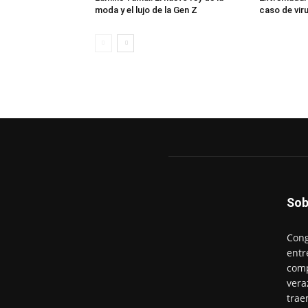
moda y el lujo de la Gen Z
caso de viru
Sob
Cong
entr
comp
vera
trae