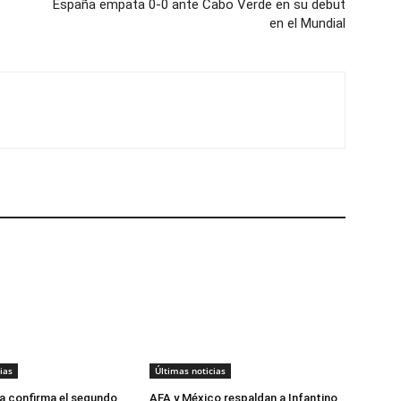
España empata 0-0 ante Cabo Verde en su debut
en el Mundial
ias
Últimas noticias
a confirma el segundo
AFA y México respaldan a Infantino