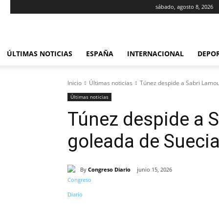
sábado, agosto 8, 2026
ÚLTIMAS NOTICIAS
ESPAÑA
INTERNACIONAL
DEPO
Inicio
Últimas noticias
Túnez despide a Sabri Lamou
Últimas noticias
Túnez despide a S
goleada de Sueci
By
Congreso Diario
junio 15, 2026
Cuota