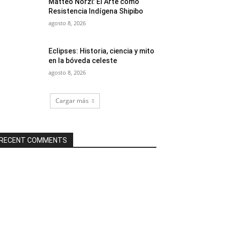
Matteo Norzi: El Arte como
Resistencia Indígena Shipibo
agosto 8, 2026
Eclipses: Historia, ciencia y mito
en la bóveda celeste
agosto 8, 2026
Cargar más
RECENT COMMENTS