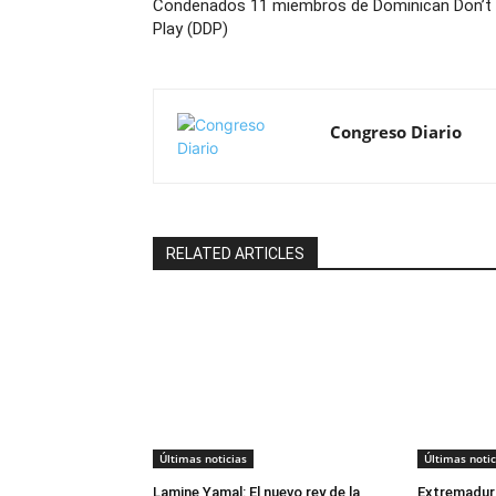
Condenados 11 miembros de Dominican Don’t
Play (DDP)
Congreso Diario
RELATED ARTICLES
Últimas noticias
Últimas notic
Lamine Yamal: El nuevo rey de la
Extremadur