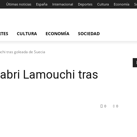
Últimas noticias
España
Internacional
Deportes
Cultura
Economía
S
RTES
CULTURA
ECONOMÍA
SOCIEDAD
chi tras goleada de Suecia
abri Lamouchi tras
a
0
0