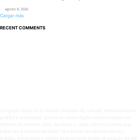
agosto 8, 2026
Cargar más
RECENT COMMENTS
Sobre nosotros
Congreso Diario es tu fuente confiable de noticias, entretenimiento,
política y actualidad. Somos un medio digital comprometido con
informar de manera clara, oportuna y veraz sobre los temas que
impactan a nuestra sociedad.Te traemos las últimas noticias,
análisis, entrevistas y videos directamente desde el corazón de los