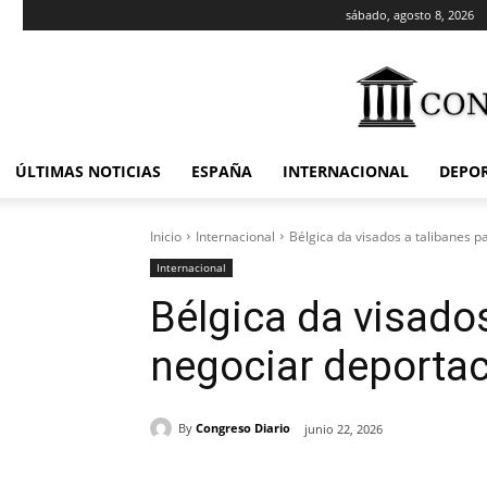
sábado, agosto 8, 2026
ÚLTIMAS NOTICIAS
ESPAÑA
INTERNACIONAL
DEPO
Inicio
Internacional
Bélgica da visados a talibanes 
Internacional
Bélgica da visados
negociar deporta
By
Congreso Diario
junio 22, 2026
Cuota