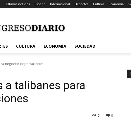
Últimas noticias
España
Internacional
Deportes
Cultura
Economía
S
RTES
CULTURA
ECONOMÍA
SOCIEDAD
para negociar deportaciones
 a talibanes para
ciones
0
0