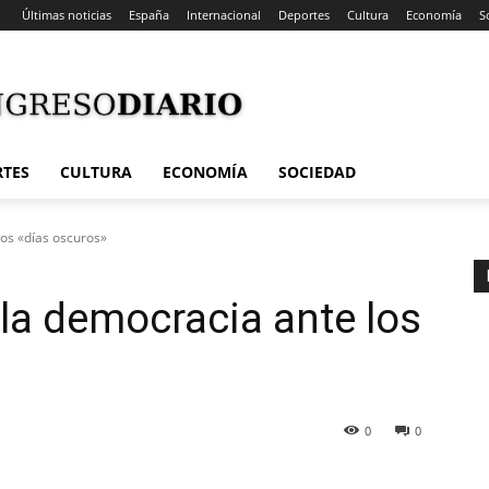
Últimas noticias
España
Internacional
Deportes
Cultura
Economía
S
RTES
CULTURA
ECONOMÍA
SOCIEDAD
los «días oscuros»
 la democracia ante los
0
0