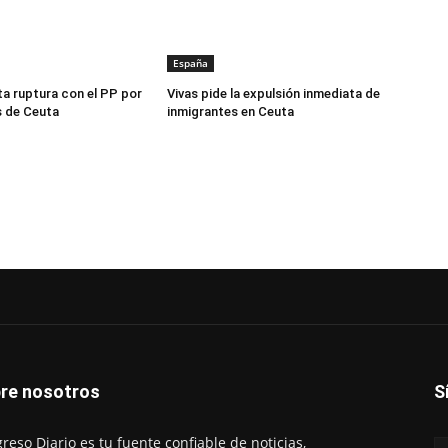
España
a ruptura con el PP por
Vivas pide la expulsión inmediata de
s de Ceuta
inmigrantes en Ceuta
re nosotros
S
reso Diario es tu fuente confiable de noticias,