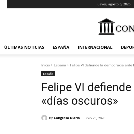
jueves, agosto 6, 2026
ÚLTIMAS NOTICIAS
ESPAÑA
INTERNACIONAL
DEPO
Inicio
España
Felipe VI defiende la democracia ante 
España
Felipe VI defiende
«días oscuros»
By
Congreso Diario
junio 23, 2026
Cuota