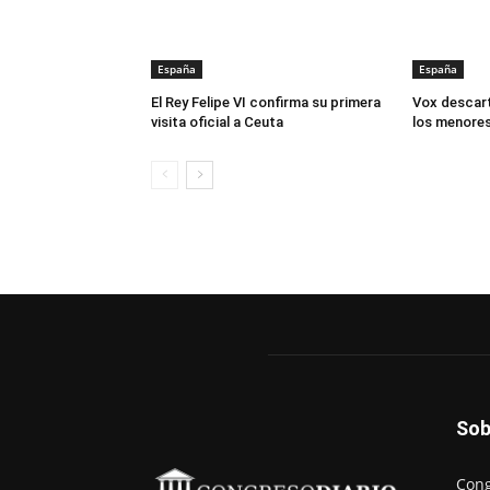
España
España
El Rey Felipe VI confirma su primera
Vox descart
visita oficial a Ceuta
los menore
Sob
Cong